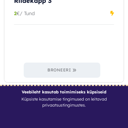
Riidekapp 3
2
€
/ Tund
BRONEERI
Veebileht kasutab toimimiseks küpsiseid
Küpsiste kasutamise tingimused on leitavad
privaatsustingimustes
.