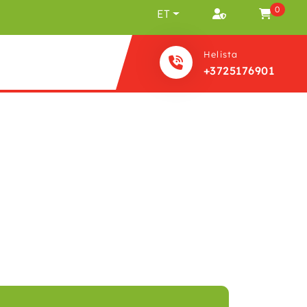
0
ET
Helista
+3725176901