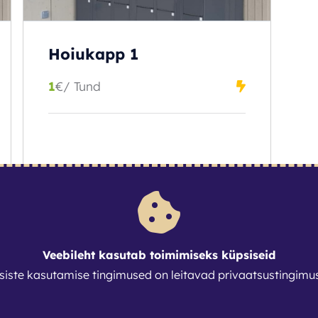
Hoiukapp 1
1
€
/ Tund
BRONEERI
Veebileht kasutab toimimiseks küpsiseid
siste kasutamise tingimused on leitavad
privaatsustingimu
2
3
4