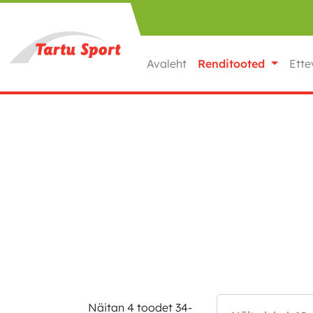
Liigu sisu juurde
Avaleht
Renditooted
Ette
Näitan 4 toodet 34-