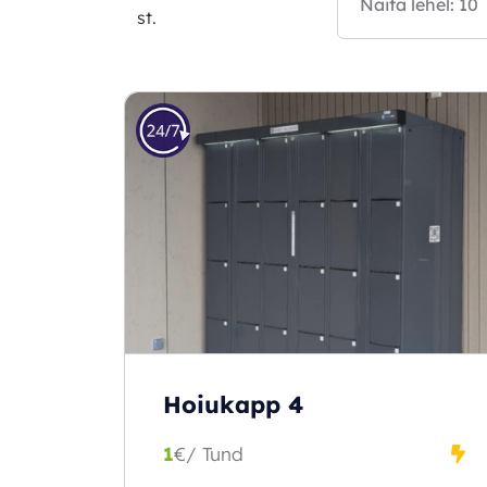
st.
Hoiukapp 4
1
€
/ Tund