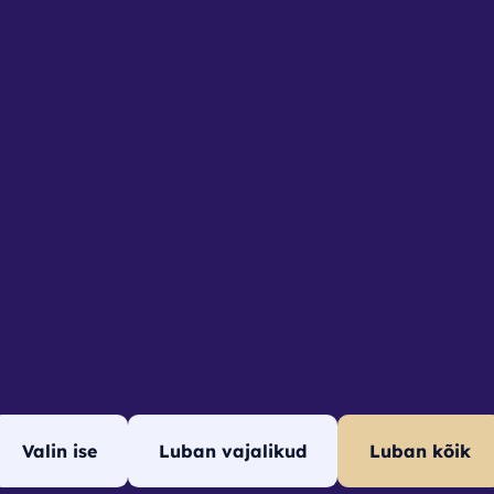
us
6
291
t.ee
used
sed
Valin ise
Luban vajalikud
Luban kõik
© Tartu Sport 2026. Powered by
autlio.com