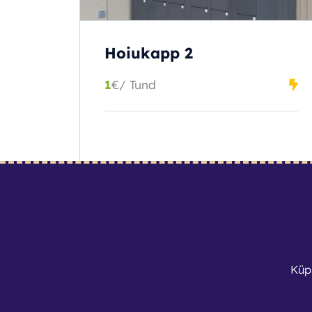
Hoiukapp 2
1
€
/ Tund
BRONEERI
Küp
1