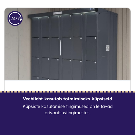
Hoiukapp 1
Veebileht kasutab toimimiseks küpsiseid
Küpsiste kasutamise tingimused on leitavad
1
€
/ Tund
privaatsustingimustes
.