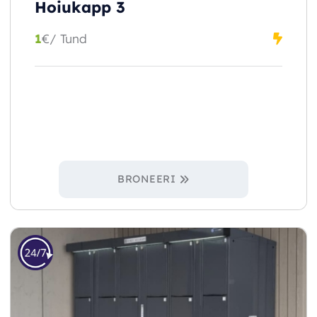
Hoiukapp 3
1
€
/ Tund
BRONEERI