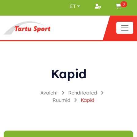
Liigu sisu juurde
0
ET
Kapid
Avaleht
Renditooted
Ruumid
Kapid