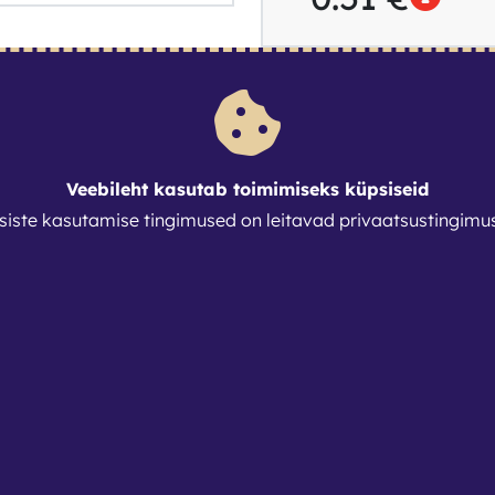
Veebileht kasutab toimimiseks küpsiseid
siste kasutamise tingimused on leitavad
privaatsustingimu
s
91
.ee