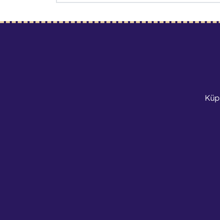
Tingimused
Küp
Kontaktid
Tartu Linnavalitsu
Reg. nr: 75006546
KMKR nr: EE1006702
tahtvere@tartusport
+3725176901