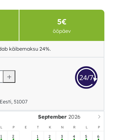
5€
ööpäev
ldab käibemaksu 24%.
Eesti, 51007
September
L
P
E
T
K
N
R
L
P
1
2
1
2
3
4
5
6