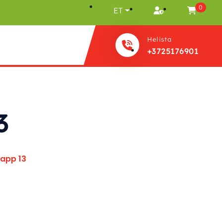
0
ET
Helista
+3725176901
3
app 13