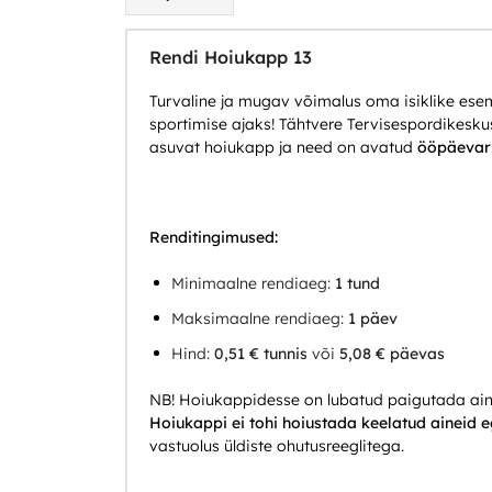
Rendi Hoiukapp 13
Turvaline ja mugav võimalus oma isiklike es
sportimise ajaks! Tähtvere Tervisespordikesku
asuvat hoiukapp ja need on avatud
ööpäevari
Renditingimused:
Minimaalne rendiaeg:
1 tund
Maksimaalne rendiaeg:
1 päev
Hind:
0,51 € tunnis
või
5,08 € päevas
NB! Hoiukappidesse on lubatud paigutada ainu
Hoiukappi ei tohi hoiustada keelatud aineid 
vastuolus üldiste ohutusreeglitega.