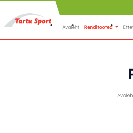
Liigu sisu juurde
Avaleht
Renditooted
Ette
Avale