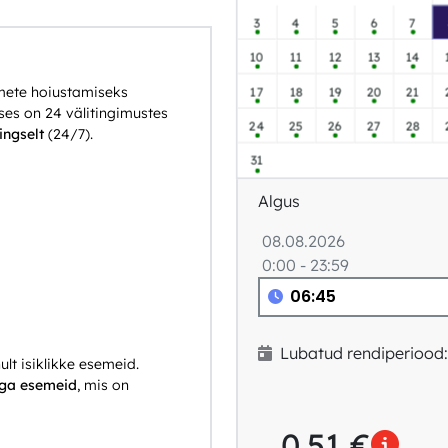
3
4
5
6
7
10
11
12
13
14
emete hoiustamiseks
17
18
19
20
21
ses on 24 välitingimustes
24
25
26
27
28
ngselt
(24/7).
31
Algus
08.08.2026
0:00 - 23:59
Lubatud rendiperiood:
lt isiklikke esemeid.
ega esemeid
, mis on
0.51
€