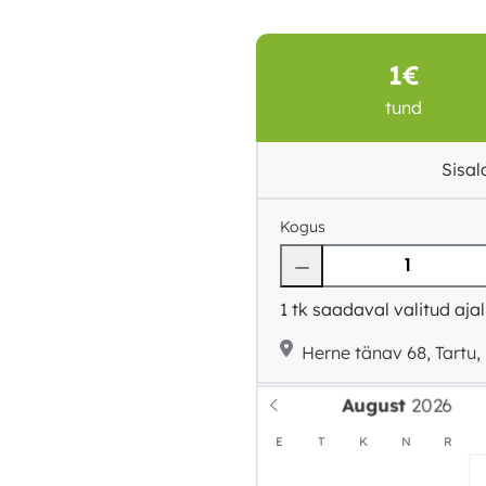
1€
tund
Sisa
Kogus
1
tk saadaval valitud ajal
Herne tänav 68, Tartu, 
August
E
T
K
N
R