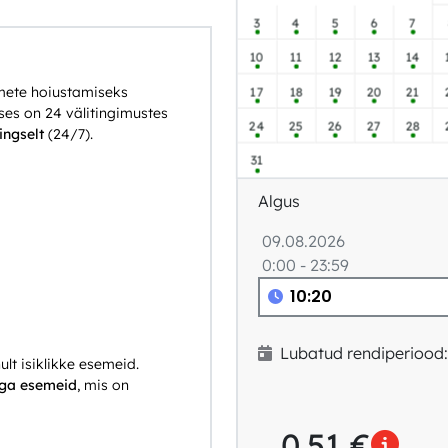
3
4
5
6
7
10
11
12
13
14
emete hoiustamiseks
17
18
19
20
21
ses on 24 välitingimustes
24
25
26
27
28
ngselt
(24/7).
31
Algus
09.08.2026
0:00 - 23:59
Lubatud rendiperiood:
lt isiklikke esemeid.
ega esemeid
, mis on
0.51
€