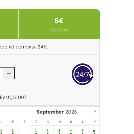
5€
ööpäev
ldab käibemaksu 24%.
Eesti, 51007
September
L
P
E
T
K
N
R
L
P
1
2
1
2
3
4
5
6