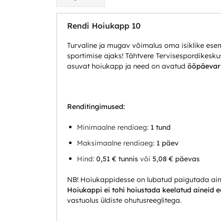
Rendi Hoiukapp 10
Turvaline ja mugav võimalus oma isiklike es
sportimise ajaks! Tähtvere Tervisespordikesku
asuvat hoiukapp ja need on avatud
ööpäevari
Renditingimused:
Minimaalne rendiaeg:
1 tund
Maksimaalne rendiaeg:
1 päev
Hind:
0,51 € tunnis
või
5,08 € päevas
NB! Hoiukappidesse on lubatud paigutada ainu
Hoiukappi ei tohi hoiustada keelatud aineid 
vastuolus üldiste ohutusreeglitega.