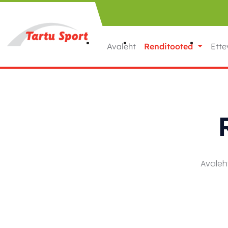
Liigu sisu juurde
Avaleht
Renditooted
Ette
Avale