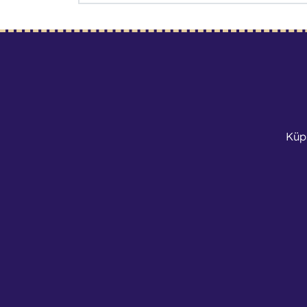
Tingimused
Küp
Kontaktid
Tartu Linnavalitsu
Reg. nr: 75006546
KMKR nr: EE1006702
tahtvere@tartusport
+3725176901