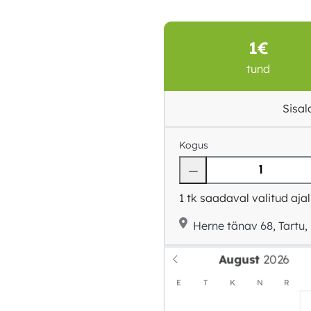
1€
tund
Sisa
Kogus
1
tk saadaval valitud ajal
Herne tänav 68, Tartu, 
August
E
T
K
N
R