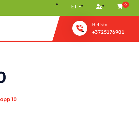
0
ET
Helista
+3725176901
0
app 10