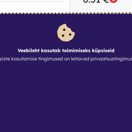
Veebileht kasutab toimimiseks küpsiseid
siste kasutamise tingimused on leitavad
privaatsustingimu
s
91
.ee